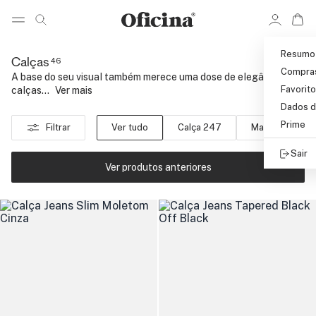
Ir 
Ir para pagina de pesquisa
Pular para o conteúdo principal
Resumo
46
Calças
Compra
A base do seu visual também merece uma dose de elegância com
Favorit
calças...
..
Ver mais
Dados d
Prime
Filtrar
Ver tudo
Calça 247
Maleável
Sair
Ver produtos anteriores