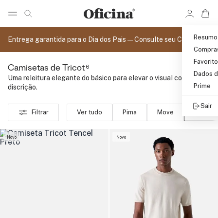
Ir 
Ir para pagina de pesquisa
Pular para o conteúdo principal
Resumo
Entrega garantida para o Dia dos Pais — Consulte seu CEP
Compra
Favorit
6
Camisetas de Tricot
Dados d
Uma releitura elegante do básico para elevar o visual com
Prime
discrição.
Sair
Filtrar
Ver tudo
Pima
Move
Tricot
Novo
Novo