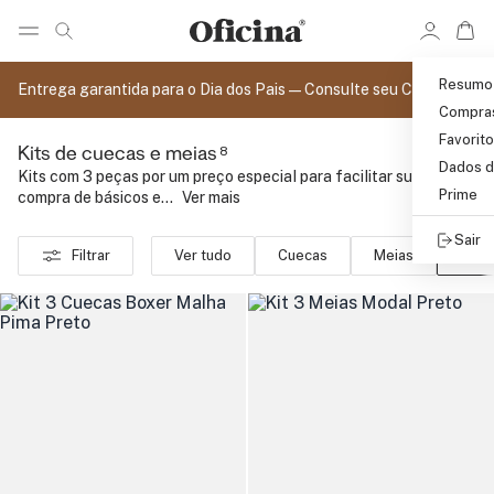
Ir 
Ir para pagina de pesquisa
Pular para o conteúdo principal
Resumo
Entrega garantida para o Dia dos Pais — Consulte seu CEP
Compra
Favorit
8
Kits de cuecas e meias
Dados d
Kits com 3 peças por um preço especial para facilitar sua
Prime
compra de básicos e...
..
Ver mais
Sair
Filtrar
Ver tudo
Cuecas
Meias
Kits