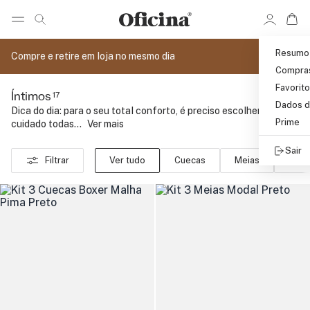
Ir 
Ir para pagina de pesquisa
Pular para o conteúdo principal
Resumo
Compre e retire em loja no mesmo dia
Compra
Favorit
17
Íntimos
Dados d
Dica do dia: para o seu total conforto, é preciso escolher com
Prime
cuidado todas...
..
Ver mais
Sair
Filtrar
Ver tudo
Cuecas
Meias
Kits