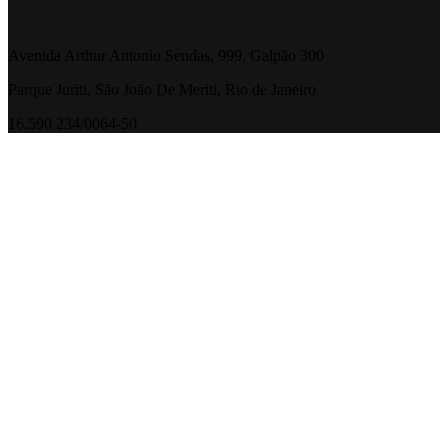
Avenida Arthur Antonio Sendas, 999, Galpão 300
Parque Juriti, São João De Meriti, Rio de Janeiro
16.590.234/0064-50