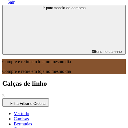
Sair
Ir para sacola de compras
0
Itens no carrinho
Compre e retire em loja no mesmo dia
Compre e retire em loja no mesmo dia
Calças de linho
5
Filtrar
Filtrar e Ordenar
Ver tudo
Camisas
Bermudas