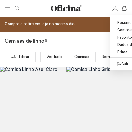
Ir 
Ir para pagina de pesquisa
Pular para o conteúdo principal
Resumo
Compre e retire em loja no mesmo dia
Compra
Favorit
6
Camisas de linho
Dados d
Prime
Filtrar
Ver tudo
Camisas
Bermudas
Sair