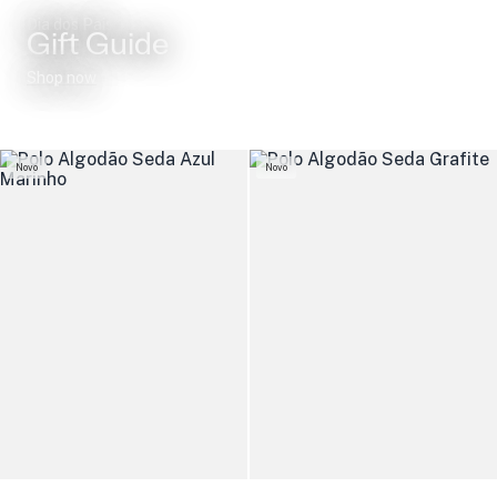
Dia dos Pais
Gift Guide
Shop now
Novo
Novo