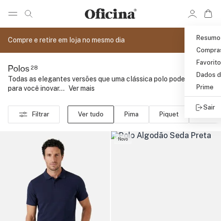
Ir 
Ir para pagina de pesquisa
Pular para o conteúdo principal
Resumo
Compre e retire em loja no mesmo dia
Compra
Favorit
28
Polos
Dados d
Todas as elegantes versões que uma clássica polo pode ganhar
Prime
para você inovar...
..
Ver mais
Sair
Filtrar
Ver tudo
Pima
Piquet
Tricot
Novo