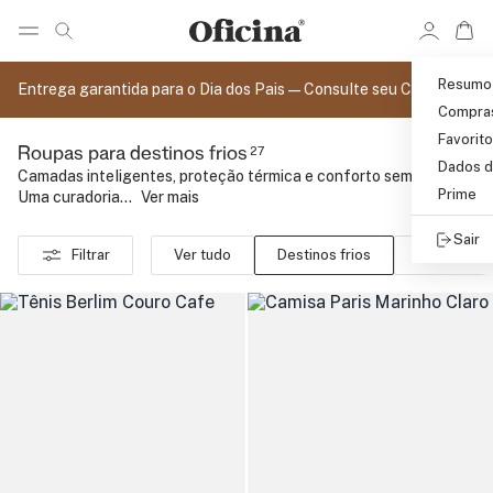
Ir 
Ir para pagina de pesquisa
Pular para o conteúdo principal
Resumo
Entrega garantida para o Dia dos Pais — Consulte seu CEP
Compra
Favorit
27
Roupas para destinos frios
Dados d
Camadas inteligentes, proteção térmica e conforto sem volume.
Prime
Uma curadoria...
..
Ver mais
Sair
Filtrar
Ver tudo
Destinos frios
Destinos q