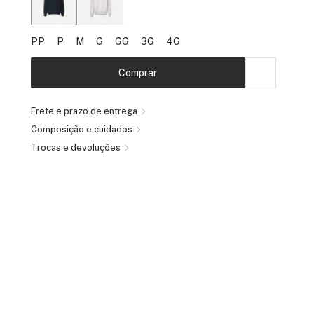
PP
P
M
G
GG
3G
4G
Comprar
Frete e prazo de entrega
Composição e cuidados
Trocas e devoluções