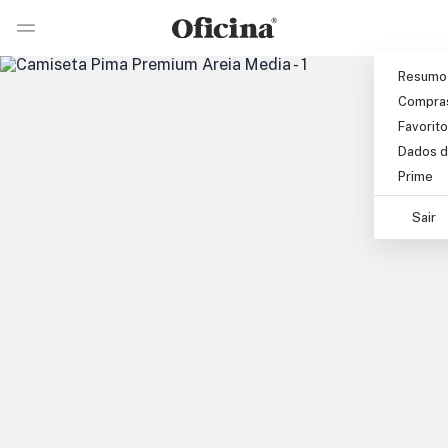
Pular para o conteúdo principal
Ir 
Ir para pagina de pesquisa
Resumo
Compra
Favorit
Dados d
Prime
Sair
Nex