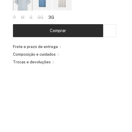
P
M
G
GG
3G
Comprar
Frete e prazo de entrega
Composição e cuidados
Trocas e devoluções