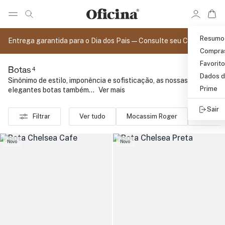
Ir 
Ir para pagina de pesquisa
Pular para o conteúdo principal
Resumo
Entrega garantida para o Dia dos Pais — Consulte seu CEP
Compra
Favorit
4
Botas
Dados d
Sinônimo de estilo, imponência e sofisticação, as nossas
Prime
elegantes botas também...
..
Ver mais
Sair
Filtrar
Ver tudo
Mocassim Roger
Tênis
Novo
Novo