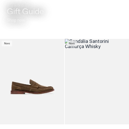
Dia dos Pais
Gift Guide
Shop now
Novo
Novo