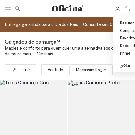
Ir 
Ir para pagina de pesquisa
Pular para o conteúdo principal
Resumo
Entrega garantida para o Dia dos Pais — Consulte seu CEP
Compra
Favorit
14
Calçados de camurça
Dados d
Maciez e conforto para quem quer uma alternativa aos calçados
Prime
de couro mais...
..
Ver mais
Sair
Filtrar
Ver tudo
Mocassim Roger
Tênis
Novo