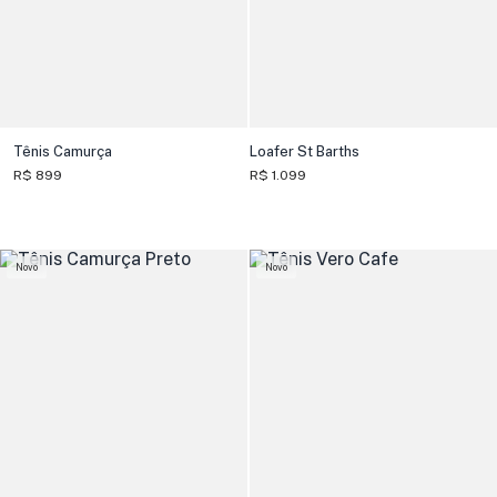
Tênis Camurça
Loafer St Barths
R$ 899
R$ 1.099
Novo
Novo