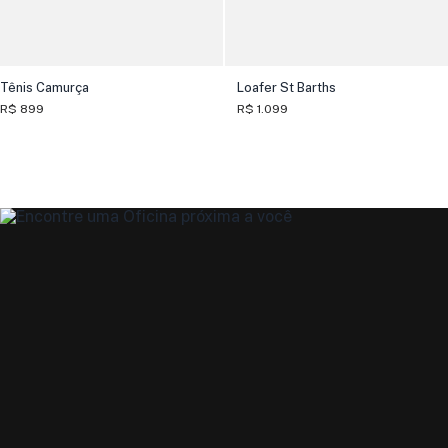
Tênis Camurça
Loafer St Barths
R$ 899
R$ 1.099