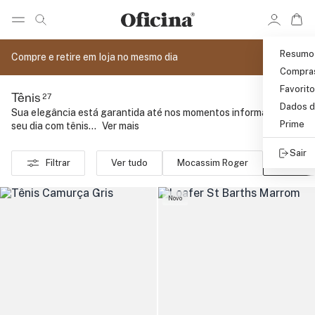
Ir 
Ir para pagina de pesquisa
Pular para o conteúdo principal
Resumo
Compre e retire em loja no mesmo dia
Compra
Favorit
27
Tênis
Dados d
Sua elegância está garantida até nos momentos informais do
Prime
seu dia com tênis...
..
Ver mais
Sair
Filtrar
Ver tudo
Mocassim Roger
Tênis
Novo