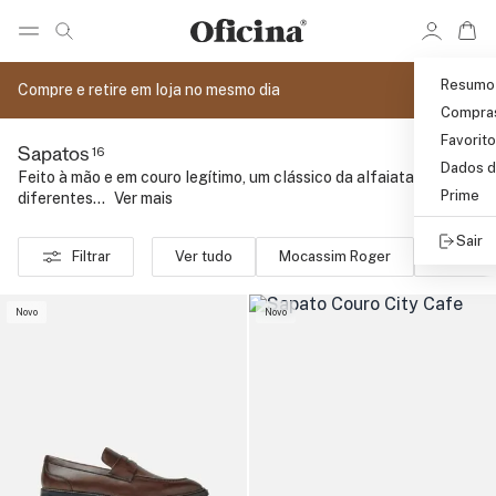
Ir 
Ir para pagina de pesquisa
Pular para o conteúdo principal
Resumo
Compre e retire em loja no mesmo dia
Compra
Favorit
16
Sapatos
Dados d
Feito à mão e em couro legítimo, um clássico da alfaiataria em
Prime
diferentes...
..
Ver mais
Sair
Filtrar
Ver tudo
Mocassim Roger
Tênis
Novo
Novo