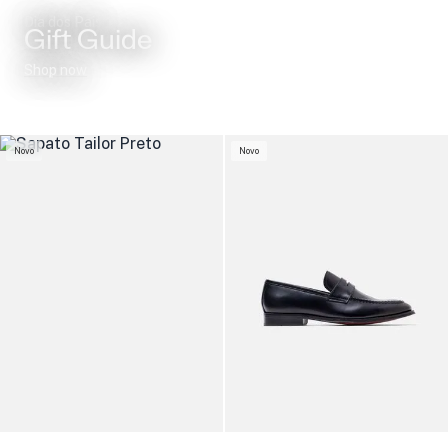
Dia dos Pais
Gift Guide
Shop now
Novo
Novo