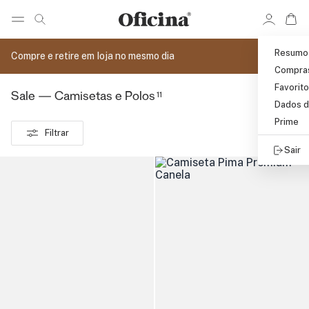
Ir 
Ir para pagina de pesquisa
Pular para o conteúdo principal
Resumo
Compre e retire em loja no mesmo dia
Compra
Favorit
11
Sale — Camisetas e Polos
Dados d
Prime
Filtrar
Sair