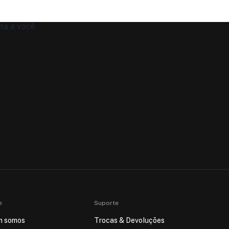
e
Suporte
m somos
Trocas & Devoluções