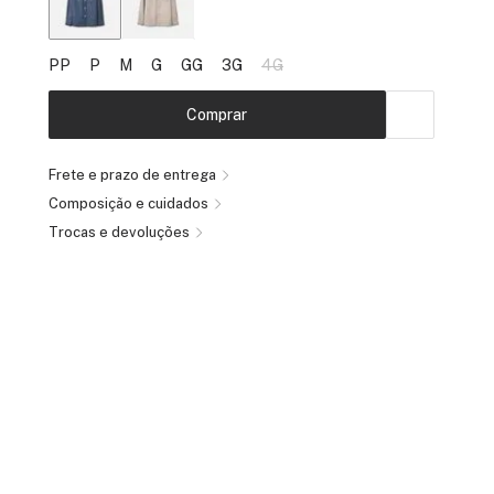
PP
P
M
G
GG
3G
4G
Comprar
Frete e prazo de entrega
Composição e cuidados
Trocas e devoluções