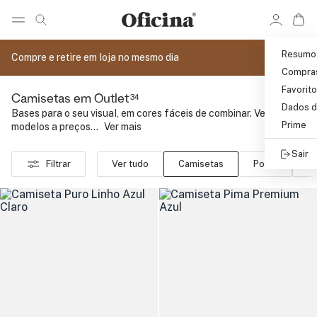
Ir 
Ir para pagina de pesquisa
Pular para o conteúdo principal
Resumo
Compre e retire em loja no mesmo dia
Compra
Favorit
34
Camisetas em Outlet
Dados d
Bases para o seu visual, em cores fáceis de combinar. Veja
Prime
modelos a preços...
..
Ver mais
Sair
Filtrar
Ver tudo
Camisetas
Polos
C