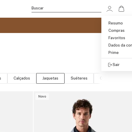
Ir p
Buscar
Resumo
Compras
Favoritos
Dados da co
Prime
Sair
s
Calçados
Jaquetas
Suéteres
Camisetas
Novo