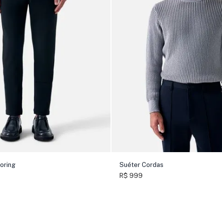
loring
Suéter Cordas
R$ 999