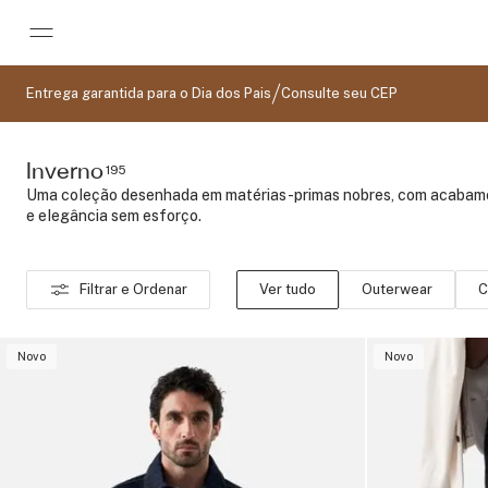
Pular para o conteúdo principal
Entrega garantida para o Dia dos Pais
Consulte seu CEP
Inverno
195
Uma coleção desenhada em matérias-primas nobres, com acabam
e elegância sem esforço.
Filtrar e Ordenar
Ver tudo
Outerwear
C
Novo
Novo