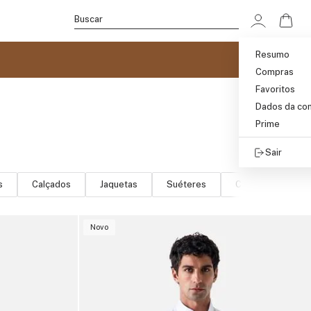
Ir p
Buscar
Resumo
Compras
Favoritos
Dados da co
Prime
Sair
s
Calçados
Jaquetas
Suéteres
Camisetas
Novo