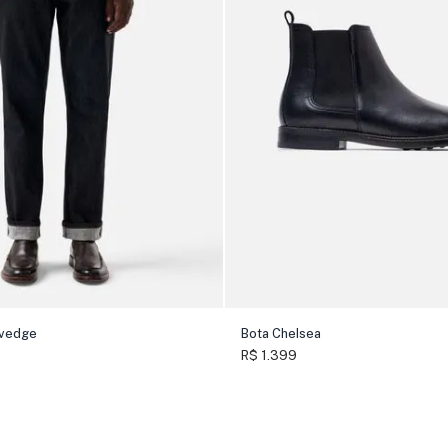
lvedge
Bota Chelsea
R$ 1.399